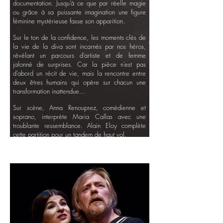
documentation. Jusqu’à ce que par réelle magie
ou grâce à sa puissante imagination une figure
féminine mystérieuse fasse son apparition.
Sur le ton de la confidence, les moments clés de
la vie de la diva sont incarnés par nos héros,
révélant un parcours d’artiste et de femme
jalonné de surprises. Car la pièce n’est pas
d’abord un récit de vie, mais la rencontre entre
deux êtres humains qui opère sur chacun une
transformation inattendue...
Sur scène, Anna Renouprez, comédienne et
soprano, interprète Maria Callas avec une
troublante ressemblance. Alain Eloy complète
cette partition pour un tandem de haut vol.