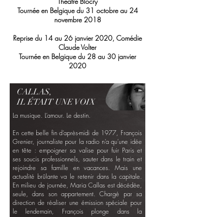
Théâtre Blocry
Tournée en Belgique du 31 octobre au 24
novembre 2018
Reprise du 14 au 26 janvier 2020, Comédie
Claude Volter
Tournée en Belgique du 28 au 30 janvier
2020
CALLAS,
IL ÉTAIT UNE VOIX
La musique. L’amour. Le destin.
En cette belle fin d’après-midi de 1977, François
Grenier, journaliste pour la radio n’a qu’une idée
en tête : empoigner sa valise pour fuir Paris et
ses soucis professionnels, sauter dans le train et
rejoindre sa famille en vacances. Mais une
actualité brûlante va le retenir dans la capitale.
En milieu de journée, Maria Callas est décédée,
seule, dans son appartement. Chargé par sa
direction de réaliser une émission spéciale pour
le lendemain, François plonge dans la